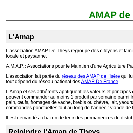
AMAP de
L'Amap
L'association AMAP De Theys regroupe des citoyens et famill
locale et paysanne.
A.M.A.P. : Associations pour le Maintien d'une Agriculture P
L'association fait partie du
réseau des AMAP de l'Isère
qui lu
tout dépend du réseau national des
AMAP De France
L'Amap et ses adhérents appliquent les valeurs et principes 
peuvent commander au moins 1 produit par semaine parmi les
pain, œufs, fromages de vache, brebis ou chèvre, lait, yaourts
commandes ponctuelles tout au long de l’année : viande de bœuf
Il est demandé à chacun de tenir des permanences de distrib
Rejoindre l'Amap de Theys